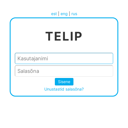
est
|
eng
|
rus
TELIP
Unustastid salasõna?